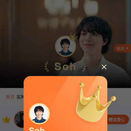
规则
Soh
2026/07 TOP1
年
本月
实时更新至08/07 18:50
月
本月
Murong Qingyi
周
2026年7月
这一秒过火
112.3K
赠送爱心
1
日
2026年6月
年榜排名No.19
Soh