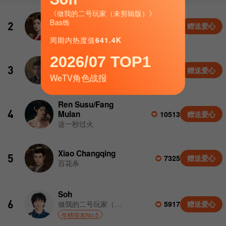
2026年5月
《做我的二号玩家（未剪辑版）》
Shen Xihe
Bas饰
2026年4月
2
84180
赠送爱心
百花杀
周期内热度值
641.4K
2026年3月
2026年2月
2026/07 TOP1
Xie Zheng
3
24486
赠送爱心
逐玉
2026年1月
WeTV角色战报
2025年12月
Ren Susu/Fang
2025年11月
4
Mulan
10513
赠送爱心
这一秒过火
2025年10月
2025年9月
Xiao Changqing
5
7325
赠送爱心
2025年8月
百花杀
2025年7月
Soh
6
做我的二号玩家（未剪辑版）
5917
赠送爱心
年榜排名No.5